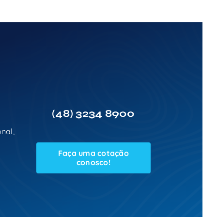
(48)
3234 8900
nal,
Faça uma cotação
conosco!